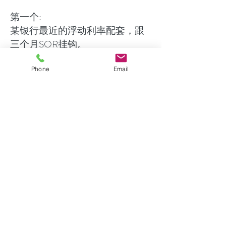
第一个:
某银行最近的浮动利率配套，跟
三个月SOR挂钩。
利率计算公式: 三个月
SOR+0.65。没有锁定期。
Phone
Email
用目前的三个月SOR计算，利率
1.38%.
一百万的房子，贷款80万，贷30
年，每个月还贷
2714
。
第二个：
某银行最近的浮动利率配套，跟
一个月SIBOR挂钩。
利率计算公式: 一个月
SIBOR+0.65。两年锁定期。
用目前的一个月SIBOR计算，利